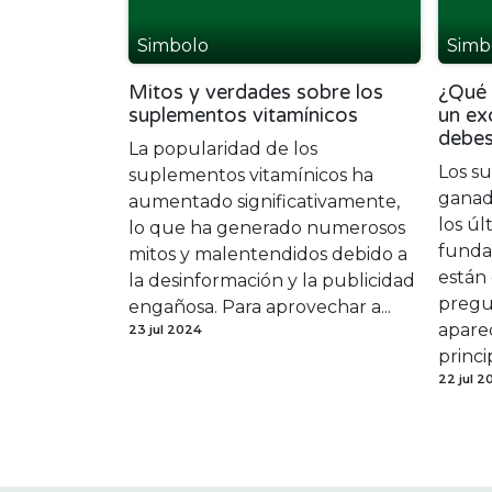
Simbolo
Simb
Mitos y verdades sobre los
¿Qué 
suplementos vitamínicos
un ex
debes
La popularidad de los
Los s
suplementos vitamínicos ha
ganad
aumentado significativamente,
los úl
lo que ha generado numerosos
funda
mitos y malentendidos debido a
están
la desinformación y la publicidad
pregu
engañosa. Para aprovechar a...
aparec
23 jul 2024
princip
22 jul 2