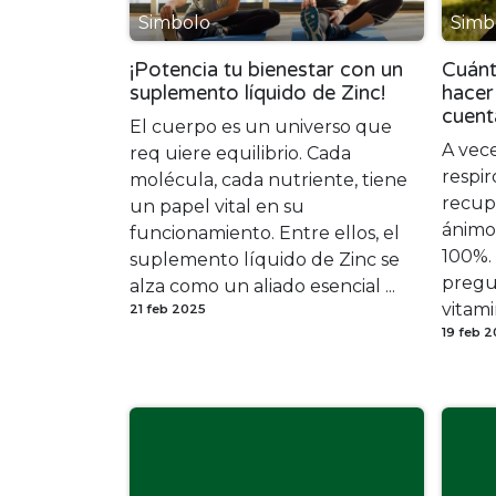
Simbolo
Simb
¡Potencia tu bienestar con un
Cuánt
suplemento líquido de Zinc!
hacer
cuent
El cuerpo es un universo que
A vece
req uiere equilibrio. Cada
respir
molécula, cada nutriente, tiene
recupe
un papel vital en su
ánimo
funcionamiento. Entre ellos, el
100%.
suplemento líquido de Zinc se
pregu
alza como un aliado esencial ...
vitami
21 feb 2025
19 feb 