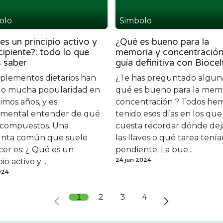
olo
Simbolo
es un principio activo y
¿Qué es bueno para la
cipiente?: todo lo que
memoria y concentración
 saber
guía definitiva con Biocelf
uplementos dietarios han
¿Te has preguntado algun
o mucha popularidad en
qué es bueno para la memo
timos años, y es
concentración ? Todos he
mental entender de qué
tenido esos días en los que
 compuestos. Una
cuesta recordar dónde de
nta común que suele
las llaves o qué tarea tení
er es: ¿ Qué es un
pendiente. La bue...
24 jun 2024
io activo y ...
024
1
2
3
4