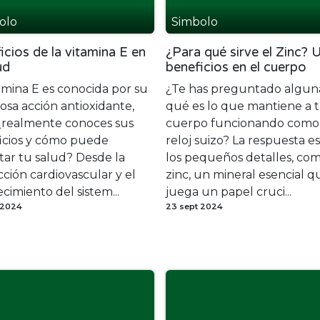
olo
Simbolo
icios de la vitamina E en
¿Para qué sirve el Zinc? 
ud
beneficios en el cuerpo
amina E es conocida por su
¿Te has preguntado algun
sa acción antioxidante,
qué es lo que mantiene a 
¿realmente conoces sus
cuerpo funcionando como
icios y cómo puede
reloj suizo? La respuesta e
tar tu salud? Desde la
los pequeños detalles, com
ción cardiovascular y el
zinc, un mineral esencial q
ecimiento del sistem...
juega un papel cruci...
 2024
23 sept 2024