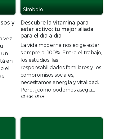
Simbolo
Usos y
Descubre la vitamina para
estar activo: tu mejor aliada
para el día a día
a vez
La vida moderna nos exige estar
tu
siempre al 100%. Entre el trabajo,
 un
los estudios, las
stá en
responsabilidades familiares y los
o el
compromisos sociales,
ue
necesitamos energía y vitalidad.
Pero, ¿cómo podemos asegu...
22 ago 2024