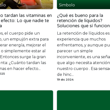
olo
Simbolo
o tardan las vitaminas en
¿Qué es bueno para la
 efecto: Lo que nadie te
retención de líquidos?
a
Soluciones que sí funcio
s, el cuerpo pide un
La retención de líquidos e
o, un empujón extra para
experiencia que muchos
rar energía, mejorar el
enfrentamos, y aunque p
 o simplemente estar al
parecer un simple
 Entonces surge la gran
inconveniente, es una seña
nta: ¿Cuánto tardan las
que algo necesita atenció
nas en hacer efecto...
nuestro cuerpo . Esa sensa
2025
de hinc...
19 dic 2024