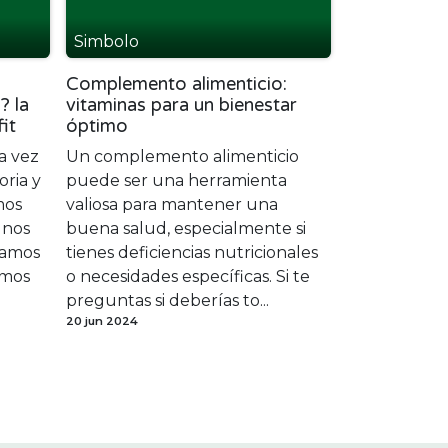
Simbolo
Complemento alimenticio:
? la
vitaminas para un bienestar
it
óptimo
a vez
Un complemento alimenticio
ria y
puede ser una herramienta
mos
valiosa para mantener una
 nos
buena salud, especialmente si
jamos
tienes deficiencias nutricionales
amos
o necesidades específicas. Si te
preguntas si deberías to...
20 jun 2024