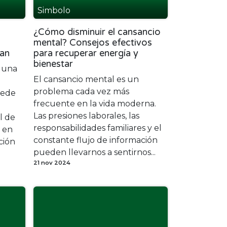
Simbolo
¿Cómo disminuir el cansancio
mental? Consejos efectivos
nan
para recuperar energía y
bienestar
s una
El cansancio mental es un
problema cada vez más
uede
frecuente en la vida moderna.
Las presiones laborales, las
l de
responsabilidades familiares y el
n en
constante flujo de información
ción
pueden llevarnos a sentirnos...
21 nov 2024