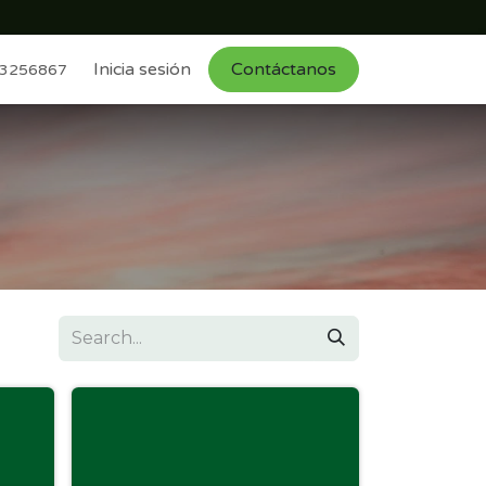
Inicia sesión
Contáctanos
 3256867