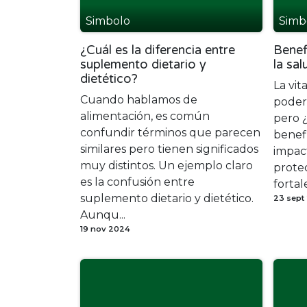
Simbolo
Simb
¿Cuál es la diferencia entre
Benef
suplemento dietario y
la sal
dietético?
La vit
Cuando hablamos de
podero
alimentación, es común
pero 
confundir términos que parecen
benef
similares pero tienen significados
impac
muy distintos. Un ejemplo claro
protec
es la confusión entre
fortal
suplemento dietario y dietético.
23 sept
Aunqu...
19 nov 2024